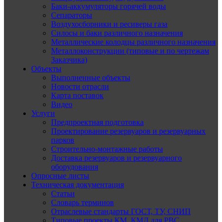
Баки-аккумуляторы горячей воды
Сепараторы
Воздухосборники и ресиверы газа
Силосы и баки различного назначения
Металлические колодцы различного назначения
Металлоконструкции (типовые и по чертежам
Заказчика)
Объекты
Выполненные объекты
Новости отрасли
Карта поставок
Видео
Услуги
Предпроектная подготовка
Проектирование резервуаров и резервуарных
парков
Строительно-монтажные работы
Доставка резервуаров и резервуарного
оборудования
Опросные листы
Техническая документация
Статьи
Словарь терминов
Отраслевые стандарты ГОСТ, ТУ, СНИП
Типовые проекты КМ, КМД для РВС