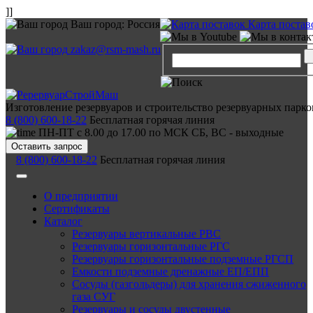
]]
Ваш город:
Россия
Карта постав
zakaz@rsm-mash.ru
Изготовление резервуаров и строительство резервуарных парко
8 (800) 600-18-22
Бесплатная горячая линия
ПН-ПТ с 8.00 до 17.00 по МСК СБ, ВС - выходные
Оставить запрос
8 (800) 600-18-22
Бесплатная горячая линия
О предприятии
Сертификаты
Каталог
Резервуары вертикальные РВС
Резервуары горизонтальные РГС
Резервуары горизонтальные подземные РГСП
Емкости подземные дренажные ЕП/ЕПП
Сосуды (газгольдеры) для хранения сжиженного
газа СУГ
Резервуары и сосуды двустенные