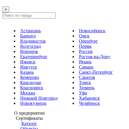
×
Астрахань
Новосибирск
Барнаул
Омск
Владивосток
Оренбург
Волгоград
Пермь
Воронеж
Россия
Екатеринбург
Ростов-на-Дону
Ижевск
Рязань
Иркутск
Самара
Казань
Санкт-Петербург
Кемерово
Саратов
Краснодар
Томск
Красноярск
Тюмень
Москва
Уфа
Нижний Новгород
Хабаровск
Новокузнецк
Челябинск
О предприятии
Сертификаты
Каталог
Объекты