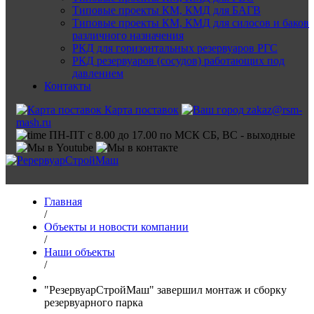
Типовые проекты КМ, КМД для БАГВ
Типовые проекты КМ, КМД для силосов и баков
различного назначения
РКД для горизонтальных резервуаров РГС
РКД резервуаров (сосудов) работающих под
давлением
Контакты
Карта поставок
zakaz@rsm-
mash.ru
ПН-ПТ с 8.00 до 17.00 по МСК СБ, ВС - выходные
Главная
/
Объекты и новости компании
/
Наши объекты
/
"РезервуарСтройМаш" завершил монтаж и сборку
резервуарного парка