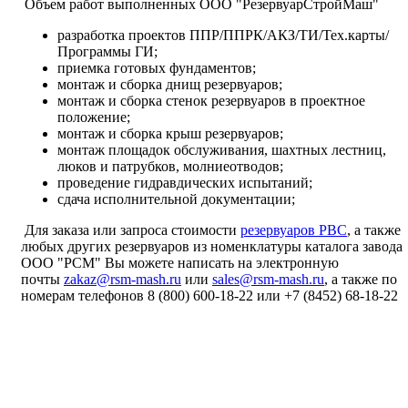
Объем работ выполненных ООО "РезервуарСтройМаш"
разработка проектов ППР/ППРК/АКЗ/ТИ/Тех.карты/
Программы ГИ;
приемка готовых фундаментов;
монтаж и сборка днищ резервуаров;
монтаж и сборка стенок резервуаров в проектное
положение;
монтаж и сборка крыш резервуаров;
монтаж площадок обслуживания, шахтных лестниц,
люков и патрубков, молниеотводов;
проведение гидравдических испытаний;
сдача исполнительной документации;
Для заказа или запроса стоимости
резервуаров РВС
, а также
любых других резервуаров из номенклатуры каталога завода
ООО "РСМ" Вы можете написать на электронную
почты
zakaz@rsm-mash.ru
или
sales@rsm-mash.ru
, а также по
номерам телефонов 8 (800)
600-18-22
или
+7 (8452) 68-18-22