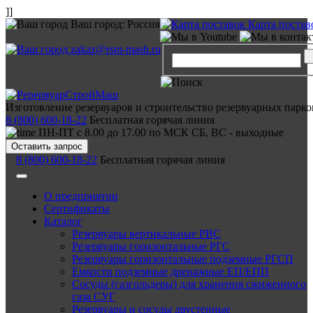
]]
Ваш город:
Россия
Карта постав
zakaz@rsm-mash.ru
Изготовление резервуаров и строительство резервуарных парко
8 (800) 600-18-22
Бесплатная горячая линия
ПН-ПТ с 8.00 до 17.00 по МСК СБ, ВС - выходные
Оставить запрос
8 (800) 600-18-22
Бесплатная горячая линия
О предприятии
Сертификаты
Каталог
Резервуары вертикальные РВС
Резервуары горизонтальные РГС
Резервуары горизонтальные подземные РГСП
Емкости подземные дренажные ЕП/ЕПП
Сосуды (газгольдеры) для хранения сжиженного
газа СУГ
Резервуары и сосуды двустенные