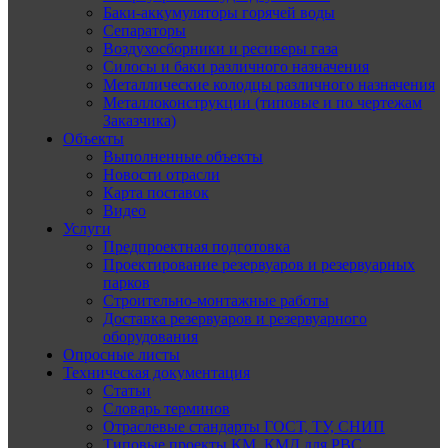
Баки-аккумуляторы горячей воды
Сепараторы
Воздухосборники и ресиверы газа
Силосы и баки различного назначения
Металлические колодцы различного назначения
Металлоконструкции (типовые и по чертежам
Заказчика)
Объекты
Выполненные объекты
Новости отрасли
Карта поставок
Видео
Услуги
Предпроектная подготовка
Проектирование резервуаров и резервуарных
парков
Строительно-монтажные работы
Доставка резервуаров и резервуарного
оборудования
Опросные листы
Техническая документация
Статьи
Словарь терминов
Отраслевые стандарты ГОСТ, ТУ, СНИП
Типовые проекты КМ, КМД для РВС