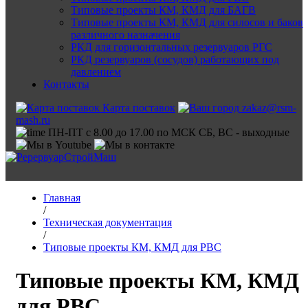
Типовые проекты КМ, КМД для БАГВ
Типовые проекты КМ, КМД для силосов и баков
различного назначения
РКД для горизонтальных резервуаров РГС
РКД резервуаров (сосудов) работающих под
давлением
Контакты
Карта поставок
zakaz@rsm-
mash.ru
ПН-ПТ с 8.00 до 17.00 по МСК СБ, ВС - выходные
Главная
/
Техническая документация
/
Типовые проекты КМ, КМД для РВС
Типовые проекты КМ, КМД
для РВС