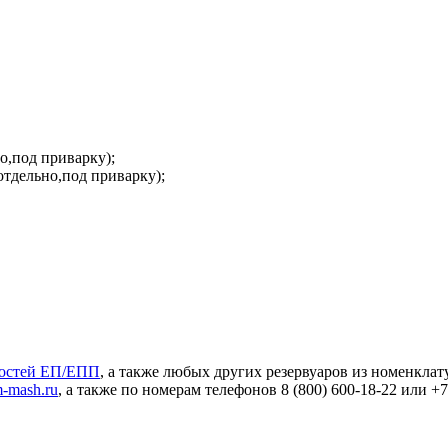
о,под приварку);
отдельно,под приварку);
костей ЕП/ЕПП
, а также любых других резервуаров из номенкла
m-mash.ru
, а также по номерам телефонов 8 (800)
600-18-22
или
+7