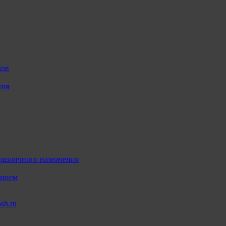
ков
ния
различного назначения
ением
sh.ru