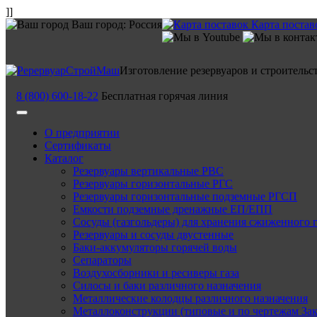
]]
Ваш город:
Россия
Карта постав
Изготовление резервуаров и строительс
8 (800) 600-18-22
Бесплатная горячая линия
О предприятии
Сертификаты
Каталог
Резервуары вертикальные РВС
Резервуары горизонтальные РГС
Резервуары горизонтальные подземные РГСП
Емкости подземные дренажные ЕП/ЕПП
Сосуды (газгольдеры) для хранения сжиженного 
Резервуары и сосуды двустенные
Баки-аккумуляторы горячей воды
Сепараторы
Воздухосборники и ресиверы газа
Силосы и баки различного назначения
Металлические колодцы различного назначения
Металлоконструкции (типовые и по чертежам Зак