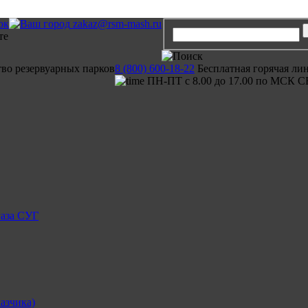
ок
zakaz@rsm-mash.ru
тво резервуарных парков
8 (800) 600-18-22
Бесплатная горячая ли
ПН-ПТ с 8.00 до 17.00 по МСК С
газа СУГ
азчика)