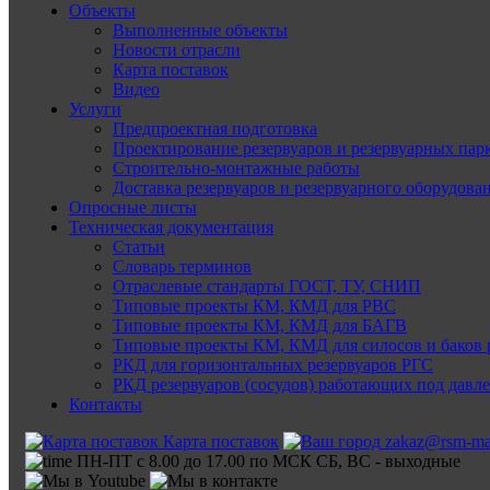
Объекты
Выполненные объекты
Новости отрасли
Карта поставок
Видео
Услуги
Предпроектная подготовка
Проектирование резервуаров и резервуарных пар
Строительно-монтажные работы
Доставка резервуаров и резервуарного оборудова
Опросные листы
Техническая документация
Статьи
Словарь терминов
Отраслевые стандарты ГОСТ, ТУ, СНИП
Типовые проекты КМ, КМД для РВС
Типовые проекты КМ, КМД для БАГВ
Типовые проекты КМ, КМД для силосов и баков 
РКД для горизонтальных резервуаров РГС
РКД резервуаров (сосудов) работающих под давл
Контакты
Карта поставок
zakaz@rsm-ma
ПН-ПТ с 8.00 до 17.00 по МСК СБ, ВС - выходные