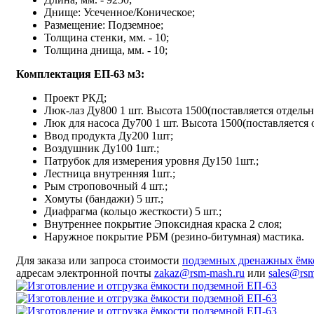
Днище: Усеченное/Коническое;
Размещение: Подземное;
Толщина стенки, мм. - 10;
Толщина днища, мм. - 10;
Комплектация ЕП-63 м3:
Проект РКД;
Люк-лаз Ду800 1 шт. Высота 1500(поставляется отдельн
Люк для насоса Ду700 1 шт. Высота 1500(поставляется 
Ввод продукта Ду200 1шт;
Воздушник Ду100 1шт.;
Патрубок для измерения уровня Ду150 1шт.;
Лестница внутренняя 1шт.;
Рым строповочный 4 шт.;
Хомуты (бандажи) 5 шт.;
Диафрагма (кольцо жесткости) 5 шт.;
Внутреннее покрытие Эпоксидная краска 2 слоя;
Наружное покрытие РБМ (резино-битумная) мастика.
Для заказа или запроса стоимости
подземных дренажных ём
адресам электронной почты
zakaz@rsm-mash.ru
или
sales@rs