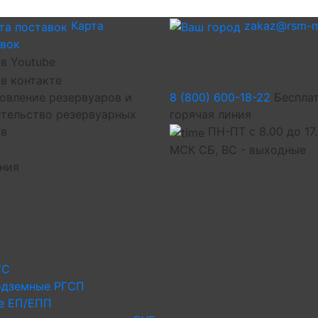
Карта
zakaz@rsm-m
авок
овление резервуаров и
8 (800) 600-18-22
Беспла
тельство резервуарных
горячая линия
ов
ПН-ПТ с 8.00 до 17
МСК СБ, ВС - выходные
иния
ГС
одземные РГСП
е ЕП/ЕПП