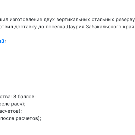
ил изготовление двух вертикальных стальных резерв
твил доставку до поселка Даурия Забакальского края
м3
:
тва: 8 баллов;
осле расч);
асчетов);
 после расчетов);