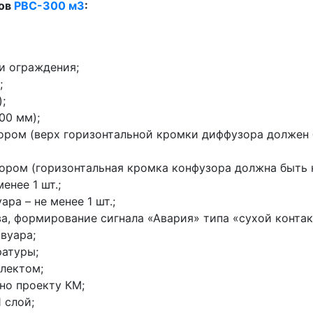
ров
РВС-300 м3
:
и ограждения;
;
;
00 мм);
ом (верх горизонтальной кромки диффузора должен б
ром (горизонтальная кромка конфузора должна быть н
енее 1 шт.;
ра – не менее 1 шт.;
а, формирование сигнала «Авария» типа «сухой контак
вуара;
ратуры;
лектом;
но проекту КМ;
 слой;