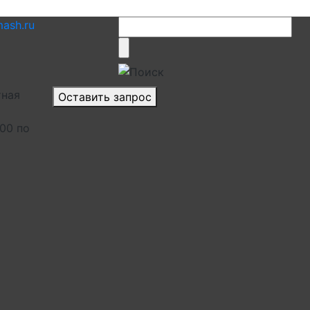
ash.ru
тная
Оставить запрос
.00 по