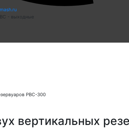
mash.ru
 ВС - выходные
езервуаров РВС-300
вух вертикальных рез