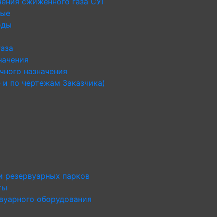
нения сжиженного газа СУГ
ные
оды
газа
начения
чного назначения
 и по чертежам Заказчика)
и резервуарных парков
ты
рвуарного оборудования