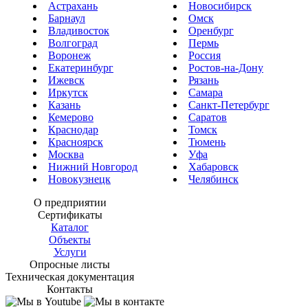
Астрахань
Новосибирск
Барнаул
Омск
Владивосток
Оренбург
Волгоград
Пермь
Воронеж
Россия
Екатеринбург
Ростов-на-Дону
Ижевск
Рязань
Иркутск
Самара
Казань
Санкт-Петербург
Кемерово
Саратов
Краснодар
Томск
Красноярск
Тюмень
Москва
Уфа
Нижний Новгород
Хабаровск
Новокузнецк
Челябинск
О предприятии
Сертификаты
Каталог
Объекты
Услуги
Опросные листы
Техническая документация
Контакты