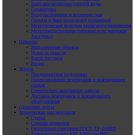
Баки-аккумуляторы горячей воды
Сепараторы
Воздухосборники и ресиверы газа
Силосы и баки различного назначения
Металлические колодцы различного назначения
Металлоконструкции (типовые и по чертежам
Заказчика)
Объекты
Выполненные объекты
Новости отрасли
Карта поставок
Видео
Услуги
Предпроектная подготовка
Проектирование резервуаров и резервуарных
парков
Строительно-монтажные работы
Доставка резервуаров и резервуарного
оборудования
Опросные листы
Техническая документация
Статьи
Словарь терминов
Отраслевые стандарты ГОСТ, ТУ, СНИП
Типовые проекты КМ, КМД для РВС