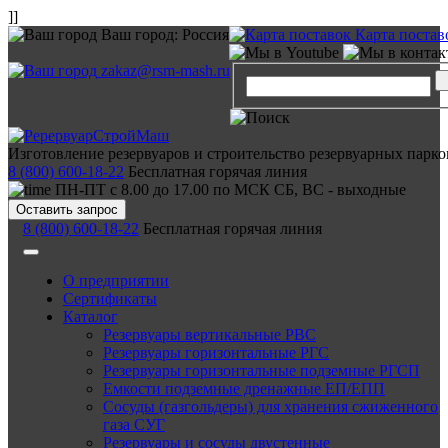
]]
Ваш город:
Россия
Карта постав
zakaz@rsm-mash.ru
Изготовление резервуаров и строительство резервуарных парко
8 (800) 600-18-22
Бесплатная горячая линия
ПН-ПТ с 8.00 до 17.00 по МСК СБ, ВС - выходные
Оставить запрос
8 (800) 600-18-22
Бесплатная горячая линия
О предприятии
Сертификаты
Каталог
Резервуары вертикальные РВС
Резервуары горизонтальные РГС
Резервуары горизонтальные подземные РГСП
Емкости подземные дренажные ЕП/ЕПП
Сосуды (газгольдеры) для хранения сжиженного
газа СУГ
Резервуары и сосуды двустенные