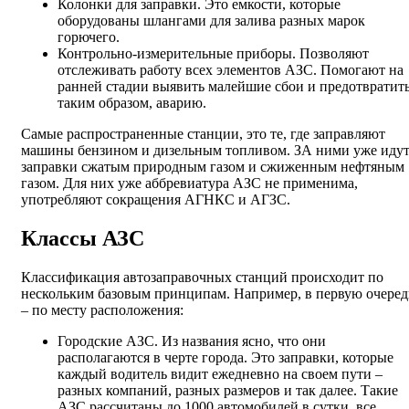
Колонки для заправки. Это емкости, которые
оборудованы шлангами для залива разных марок
горючего.
Контрольно-измерительные приборы. Позволяют
отслеживать работу всех элементов АЗС. Помогают на
ранней стадии выявить малейшие сбои и предотвратить
таким образом, аварию.
Самые распространенные станции, это те, где заправляют
машины бензином и дизельным топливом. ЗА ними уже иду
заправки сжатым природным газом и сжиженным нефтяным
газом. Для них уже аббревиатура АЗС не применима,
употребляют сокращения АГНКС и АГЗС.
Классы АЗС
Классификация автозаправочных станций происходит по
нескольким базовым принципам. Например, в первую очеред
– по месту расположения:
Городские АЗС. Из названия ясно, что они
располагаются в черте города. Это заправки, которые
каждый водитель видит ежедневно на своем пути –
разных компаний, разных размеров и так далее. Такие
АЗС рассчитаны до 1000 автомобилей в сутки, все