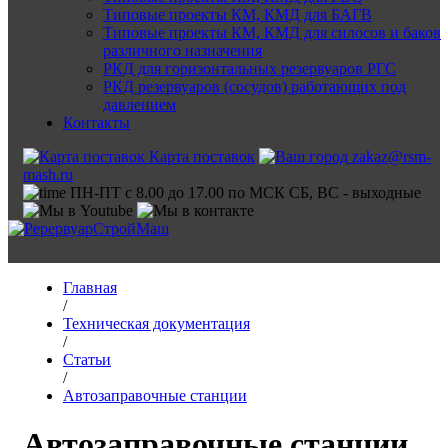
Типовые проекты КМ, КМД для БАГВ
Типовые проекты КМ, КМД для силосов и баков
различного назначения
РКД для горизонтальных резервуаров РГС
РКД резервуаров (сосудов) работающих под
давлением
Контакты
Карта поставок
zakaz@rsm-
mash.ru
ПН-ПТ с 8.00 до 17.00 по МСК СБ, ВС - выходные
Главная
/
Техническая документация
/
Статьи
/
Автозаправочные станции
Автозаправочные станции