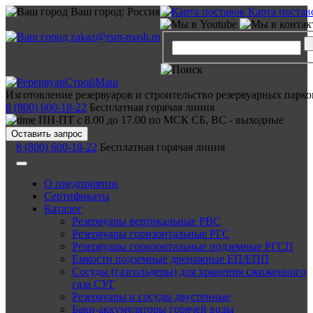
Ваш город:
Россия
Карта постав
zakaz@rsm-mash.ru
Изготовление резервуаров и строительство резервуарных парко
8 (800) 600-18-22
Бесплатная горячая линия
ПН-ПТ с 8.00 до 17.00 по МСК СБ, ВС - выходные
Оставить запрос
8 (800) 600-18-22
Бесплатная горячая линия
О предприятии
Сертификаты
Каталог
Резервуары вертикальные РВС
Резервуары горизонтальные РГС
Резервуары горизонтальные подземные РГСП
Емкости подземные дренажные ЕП/ЕПП
Сосуды (газгольдеры) для хранения сжиженного
газа СУГ
Резервуары и сосуды двустенные
Баки-аккумуляторы горячей воды