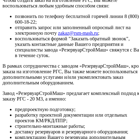
Чтобы создать заказ на изготовление РГС, Вы можете
воспользоваться любым удобным способом связи:
позвонить по телефону бесплатной горячей линии 8 (800)
600-18-22;
отправить запрос или заполненный опросный лист на
электронную почту
zakaz@rsm-mash.ru
;
воспользоваться формой "Заказать обратный звонок",
указать контактные данные Вашего предприятия и
специалисты завода «РезервуарСтройМаш» свяжутся с В
в течение суток.
В рамках сотрудничества с заводом «РезервуарСтройМаш», кр
заказа на изготовление РГС, Вы также можете воспользоваться
дополнительными услугами и/или укомплектовать заказ
дополнительным оборудованием.
Завод «РезервуарСтройМаш» предлагает комплексный подход 
заказу РГС - 20 М3, а именно:
предпроектную подготовку;
разработку проектной документации или отдельных
проектов КМ/РКД/ППР;
строительно-монтажные работы;
доставку резервуаров и резервуарного оборудования;
комплектацию Вашего резервуара дополнительным