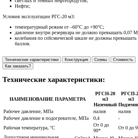
светлых и темных нефтепродутов;
Нефти;
Условия эксплуатации РГС-20 м3:
температурный режим от –60°С до +90°С;
давление внутри резервуара не должно превышать 0,07 М
колебания по сейсмической шкале не должны превышать 
баллов.
Технические характеристики
Конструкция
Схемы
Стоимость
Как заказать?
Технические характеристики:
РГСН-20
РГСП-
НАИМЕНОВАНИЕ ПАРАМЕТРА
м3
м3
Наземный
Подзем
Рабочее давление, МПа
налив
налив
Рабочее давление в подогревателе, МПа
0,4
-
От 0 до
Рабочая температура, °С
От 0 до 
90*
Допустимая минимальная