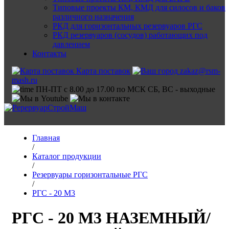
Типовые проекты КМ, КМД для силосов и баков
различного назначения
РКД для горизонтальных резервуаров РГС
РКД резервуаров (сосудов) работающих под
давлением
Контакты
Карта поставок
zakaz@rsm-
mash.ru
ПН-ПТ с 8.00 до 17.00 по МСК СБ, ВС - выходные
Главная
/
Каталог продукции
/
Резервуары горизонтальные РГС
/
РГС - 20 М3
РГС - 20 М3 НАЗЕМНЫЙ/