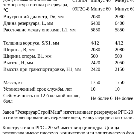
Ст3пс4
Минус 40
Минус 4
температура стенки резервуара,
09Г2С-8
Минус 60
Минус 6
°С
Внутренний диаметр, Dв, мм
2080
2080
Длина резервуара, L, мм
6480
6400
Расстояние между опорами, L1, мм
5850
5850
Толщина корпуса, S/S1, мм
4/12
4/12
Ширина, В, мм
2080
2080
Ширина опоры, В1, мм
500
500
Высота, Н, мм
2420
2050
Высота при транспортировке, Н1, мм
2420
2150
Масса, кг
1750
1750
Установленный срок службы, лет
10
10
Сейсмичность по 12 балльной шкале,
Не более 6
Не более
балл
Завод "РезервуарСтройМаш" изготавливает резервуары РГС-20
из низколегированной, нержавеющей, малоуглеродистой стали.
Конструктивно РГС - 20 м3 имеет вид цилиндра. Днища
резервуара имеют плоскую, коническую или элиптическую фо