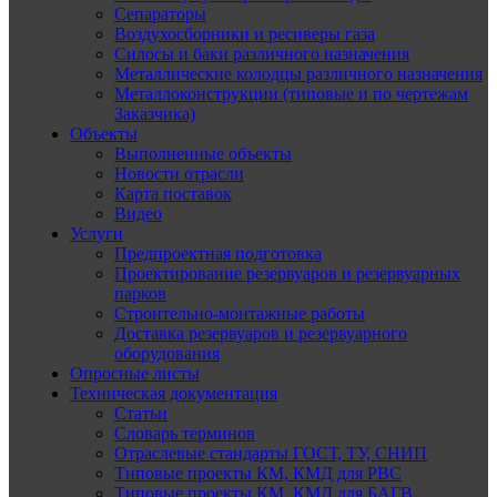
Сепараторы
Воздухосборники и ресиверы газа
Силосы и баки различного назначения
Металлические колодцы различного назначения
Металлоконструкции (типовые и по чертежам
Заказчика)
Объекты
Выполненные объекты
Новости отрасли
Карта поставок
Видео
Услуги
Предпроектная подготовка
Проектирование резервуаров и резервуарных
парков
Строительно-монтажные работы
Доставка резервуаров и резервуарного
оборудования
Опросные листы
Техническая документация
Статьи
Словарь терминов
Отраслевые стандарты ГОСТ, ТУ, СНИП
Типовые проекты КМ, КМД для РВС
Типовые проекты КМ, КМД для БАГВ