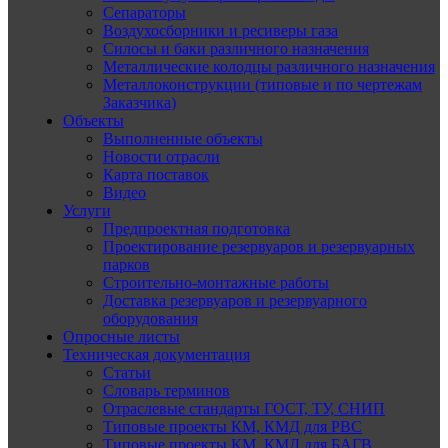
Сепараторы
Воздухосборники и ресиверы газа
Силосы и баки различного назначения
Металлические колодцы различного назначения
Металлоконструкции (типовые и по чертежам
Заказчика)
Объекты
Выполненные объекты
Новости отрасли
Карта поставок
Видео
Услуги
Предпроектная подготовка
Проектирование резервуаров и резервуарных
парков
Строительно-монтажные работы
Доставка резервуаров и резервуарного
оборудования
Опросные листы
Техническая документация
Статьи
Словарь терминов
Отраслевые стандарты ГОСТ, ТУ, СНИП
Типовые проекты КМ, КМД для РВС
Типовые проекты КМ, КМД для БАГВ