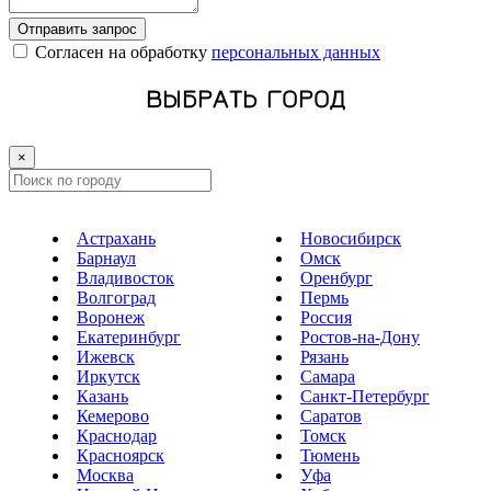
Отправить запрос
Cогласен на обработку
персональных данных
ВЫБРАТЬ ГОРОД
×
Астрахань
Новосибирск
Барнаул
Омск
Владивосток
Оренбург
Волгоград
Пермь
Воронеж
Россия
Екатеринбург
Ростов-на-Дону
Ижевск
Рязань
Иркутск
Самара
Казань
Санкт-Петербург
Кемерово
Саратов
Краснодар
Томск
Красноярск
Тюмень
Москва
Уфа