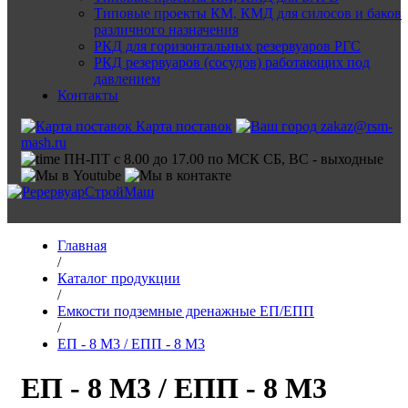
Типовые проекты КМ, КМД для силосов и баков
различного назначения
РКД для горизонтальных резервуаров РГС
РКД резервуаров (сосудов) работающих под
давлением
Контакты
Карта поставок
zakaz@rsm-
mash.ru
ПН-ПТ с 8.00 до 17.00 по МСК СБ, ВС - выходные
Главная
/
Каталог продукции
/
Емкости подземные дренажные ЕП/ЕПП
/
ЕП - 8 М3 / ЕПП - 8 М3
ЕП - 8 М3 / ЕПП - 8 М3