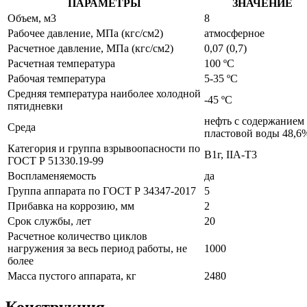
ПАРАМЕТРЫ
ЗНАЧЕНИЕ
Объем, м3
8
Рабочее давление, МПа (кгс/см2)
атмосферное
Расчетное давление, МПа (кгс/см2)
0,07 (0,7)
Расчетная температура
100 ºС
Рабочая температура
5-35 ºС
Средняя температура наиболее холодной
-45 ºС
пятидневки
нефть с содержанием
Среда
пластовой воды 48,6
Категория и группа взрывоопасности по
В1г, IIA-Т3
ГОСТ Р 51330.19-99
Воспламеняемость
да
Группа аппарата по ГОСТ Р 34347-2017
5
Прибавка на коррозию, мм
2
Срок службы, лет
20
Расчетное количество циклов
нагружения за весь период работы, не
1000
более
Масса пустого аппарата, кг
2480