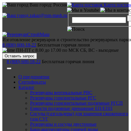
Ваш город:
Россия
Карта постав
zakaz@rsm-mash.ru
Изготовление резервуаров и строительство резервуарных парко
8 (800) 600-18-22
Бесплатная горячая линия
ПН-ПТ с 8.00 до 17.00 по МСК СБ, ВС - выходные
Оставить запрос
8 (800) 600-18-22
Бесплатная горячая линия
О предприятии
Сертификаты
Каталог
Резервуары вертикальные РВС
Резервуары горизонтальные РГС
Резервуары горизонтальные подземные РГСП
Емкости подземные дренажные ЕП/ЕПП
Сосуды (газгольдеры) для хранения сжиженного
газа СУГ
Резервуары и сосуды двустенные
Баки-аккумуляторы горячей воды